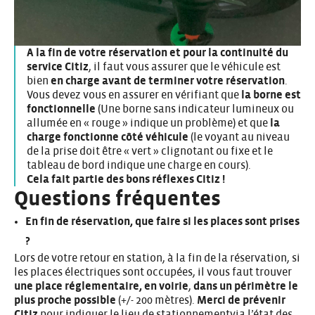
A la fin de votre réservation et pour la continuité du
service Citiz
, il faut vous assurer que le véhicule est
bien
en charge
avant de terminer votre réservation
.
Vous devez vous en assurer en vérifiant que
la borne est
fonctionnelle
(Une borne sans indicateur lumineux ou
allumée en « rouge » indique un problème) et que
la
charge fonctionne côté véhicule
(le voyant au niveau
de la prise doit être « vert » clignotant ou fixe et le
tableau de bord indique une charge en cours).
Cela fait partie des bons réflexes Citiz !
Questions fréquentes
En fin de réservation, que faire si les places sont prises
?
Lors de votre retour en station, à la fin de la réservation, si
les places électriques sont occupées, il vous faut trouver
une place réglementaire, en voirie
,
dans un périmètre le
plus proche possible
(+/- 200 mètres).
Merci de prévenir
Citiz
pour indiquer le lieu de stationnementvia l’état des