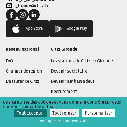
Téléphone:
gironde@citiz.fr
Adresse e-mail:
Facebook:
Instagram:
Linkedin:
App Store
Google Play
Réseau national
Citiz Gironde
FAQ
Les stations de Citiz en Gironde
Changer de région
Devenir sociétaire
L’assurance Citiz
Devenir ambassadeur
Recrutement
Ce site utilise des cookies et vous donne le contrôle sur ceux
que vous souhaitez activer
Conditions Générales de Location
Mentions Légales
Tout accepter
Tout refuser
Personnaliser
Politique de confidentialité
Politique de confidentialité