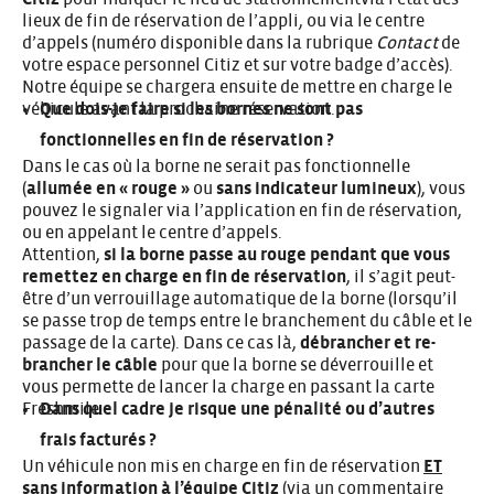
lieux de fin de réservation de l’appli, ou via le centre
d’appels (numéro disponible dans la rubrique
Contact
de
votre espace personnel Citiz et sur votre badge d’accès).
Notre équipe se chargera ensuite de mettre en charge le
véhicule avant la prochaine réservation.
Que dois-je faire si les bornes ne sont pas
fonctionnelles en fin de réservation ?
Dans le cas où la borne ne serait pas fonctionnelle
(
allumée en « rouge »
ou
sans indicateur lumineux
), vous
pouvez le signaler via l’application en fin de réservation,
ou en appelant le centre d’appels.
Attention,
si la borne passe au rouge pendant que vous
remettez en charge en fin de réservation
, il s’agit peut-
être d’un verrouillage automatique de la borne (lorsqu’il
se passe trop de temps entre le branchement du câble et le
passage de la carte). Dans ce cas là,
débrancher et re-
brancher le câble
pour que la borne se déverrouille et
vous permette de lancer la charge en passant la carte
Freshmile.
Dans quel cadre je risque une pénalité ou d’autres
frais facturés ?
Un véhicule non mis en charge en fin de réservation
ET
sans information à l’équipe Citiz
(via un commentaire