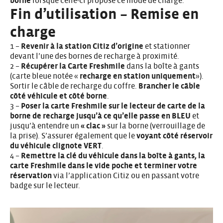
borne
lorsque celle-ci propose ce mode de charge.
Fin d’utilisation – Remise en
charge
1 –
Revenir à la station Citiz d’origine
et stationner
devant l’une des bornes de recharge à proximité.
2 –
Récupérer la Carte Freshmile
dans la boîte à gants
(carte bleue notée «
recharge en station uniquement
»).
Sortir le câble de recharge du coffre.
Brancher le câble
côté véhicule et côté borne
.
3 –
Poser la carte Freshmile sur le lecteur de carte de la
borne de recharge jusqu’à ce qu’elle passe en BLEU
et
jusqu’à entendre un
« clac »
sur la borne (verrouillage de
la prise). S’assurer également que le
voyant côté réservoir
du véhicule clignote VERT
.
4 –
Remettre la clé du véhicule dans la boîte à gants, la
carte Freshmile dans le vide poche et terminer votre
réservation
via l’application Citiz ou en passant votre
badge sur le lecteur.