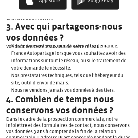
App Store
Google Play
en désactivant les traceurs dans vos paramètres de
navigateur. Vous n’êtes pas inscrits automatiquement à
une liste de diffusion.
3. Avec qui partageons-nous
vos données ?
Nos équipes internes, pour traiter votre demande.
Vos données restent au sein de notre réseau :
France Autopartage lorsque vous souhaitez avoir des
informations sur tout le réseau, ou si le traitement de
votre demande le nécessite.
Nos prestataires techniques, tels que l’hébergeur du
site, outil d’envoi de mails.
Nous ne vendons jamais vos données à des tiers.
4. Combien de temps nous
conservons vos données ?
Dans le cadre de la prospection commerciale, notre
infolettre et des formulaires de contact, nous conservons
vos données 3 ans à compter de la fin de la relation
commerciale. L’adresse IP est conservée pendant la durée