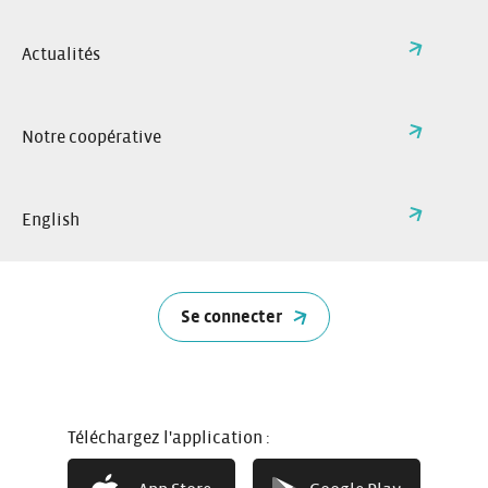
Répondre à vos demandes : via nos formulaires de
Sur ce site, nous collectons vos données pour :
contact ou de demande d’information. Base légale :
Actualités
Intérêt légitime ou mesures précontractuelles.
Vous informer : vous envoyer nos actualités locales si
vous vous y êtes inscrit. Base légale : Consentement.
Notre coopérative
Améliorer notre site : analyser la fréquentation et
sécuriser votre navigation. Base légale : Intérêt
légitime.
English
2. Quelles données utilisons-
nous sur le Site ?
Données que vous nous fournissez : nom, prénom, e-
Les catégories de données principales sont :
Se connecter
mail, téléphone, ville, message (via les formulaires).
Données techniques de navigation : adresse IP, type de
navigateur, pages visitées (via les cookies). Ces traceurs
sont soit nécessaires au fonctionnement technique du
site soit soumis à votre consentement avant
Téléchargez l'application :
implémentation.
Vous avez la possibilité de changer d’avis, à tout moment,