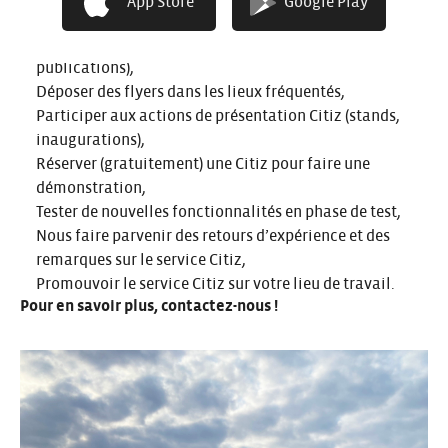
App Store
Google Play
Être actif sur les réseaux sociaux (aimer, commenter et
partager pour donner plus de visibilité aux
publications),
Déposer des flyers dans les lieux fréquentés,
Participer aux actions de présentation Citiz (stands,
inaugurations),
Réserver (gratuitement) une Citiz pour faire une
démonstration,
Tester de nouvelles fonctionnalités en phase de test,
Nous faire parvenir des retours d’expérience et des
remarques sur le service Citiz,
Promouvoir le service Citiz sur votre lieu de travail.
Pour en savoir plus, contactez-nous !