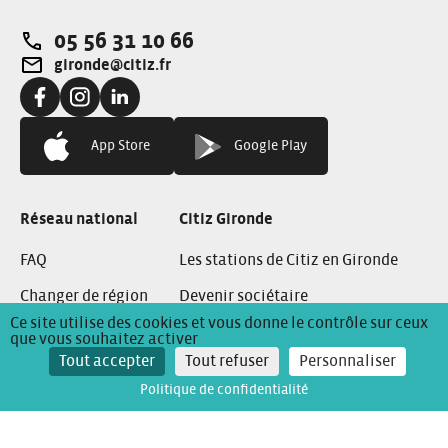
05 56 31 10 66
Téléphone:
gironde@citiz.fr
Adresse e-mail:
Facebook:
Instagram:
Linkedin:
App Store
Google Play
Réseau national
Citiz Gironde
FAQ
Les stations de Citiz en Gironde
Changer de région
Devenir sociétaire
Ce site utilise des cookies et vous donne le contrôle sur ceux
L’assurance Citiz
Devenir ambassadeur
que vous souhaitez activer
Tout accepter
Tout refuser
Personnaliser
Recrutement
Politique de confidentialité
Conditions Générales de Location
Mentions Légales