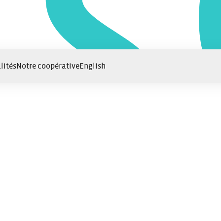
lités
Notre coopérative
English