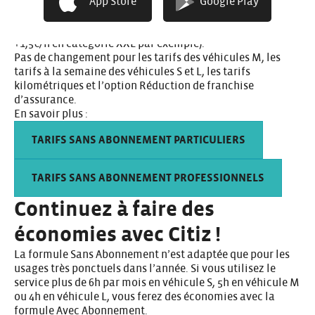
tarifs à l’heure et la journée des véhicules L ainsi que des
App Store
Google Play
tarifs à l’heure, la journée et la semaine des véhicules XL
et XXL (+0,5€/h en catégorie L, +1€/h en catégorie XL,
+1,5€/h en catégorie XXL par exemple).
Pas de changement pour les tarifs des véhicules M, les
tarifs à la semaine des véhicules S et L, les tarifs
kilométriques et l’option Réduction de franchise
d’assurance.
En savoir plus :
TARIFS SANS ABONNEMENT PARTICULIERS
TARIFS SANS ABONNEMENT PROFESSIONNELS
Continuez à faire des
économies avec Citiz !
La formule Sans Abonnement n’est adaptée que pour les
usages très ponctuels dans l’année. Si vous utilisez le
service plus de 6h par mois en véhicule S, 5h en véhicule M
ou 4h en véhicule L, vous ferez des économies avec la
formule Avec Abonnement.