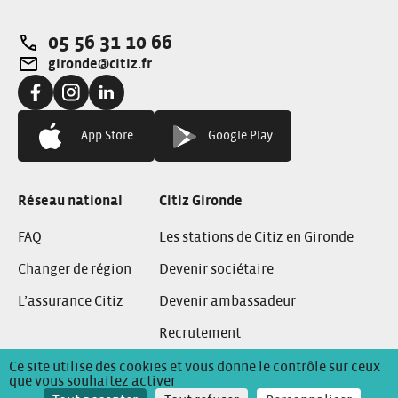
05 56 31 10 66
Téléphone:
gironde@citiz.fr
Adresse e-mail:
Facebook:
Instagram:
Linkedin:
App Store
Google Play
Réseau national
Citiz Gironde
FAQ
Les stations de Citiz en Gironde
Changer de région
Devenir sociétaire
L’assurance Citiz
Devenir ambassadeur
Recrutement
Ce site utilise des cookies et vous donne le contrôle sur ceux
que vous souhaitez activer
Conditions Générales de Location
Mentions Légales