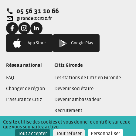
05 56 31 10 66
Téléphone:
gironde@citiz.fr
Adresse e-mail:
Facebook:
Instagram:
Linkedin:
App Store
Google Play
Réseau national
Citiz Gironde
FAQ
Les stations de Citiz en Gironde
Changer de région
Devenir sociétaire
L’assurance Citiz
Devenir ambassadeur
Recrutement
Ce site utilise des cookies et vous donne le contrôle sur ceux
que vous souhaitez activer
Conditions Générales de Location
Mentions Légales
Tout accepter
Tout refuser
Personnaliser