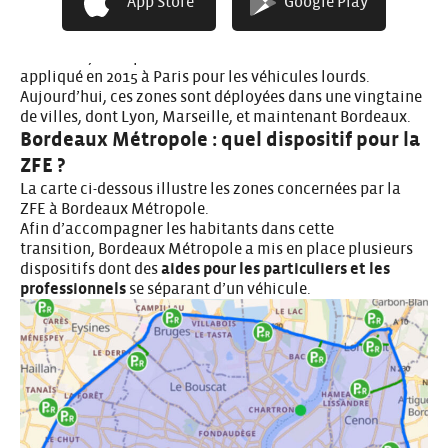
App Store
Google Play
vignette de verte (véhicule 100% électrique) à 2 (moteur
diesel récent).
En France, le dispositif des ZFE a commencé à être
appliqué en 2015 à Paris pour les véhicules lourds.
Aujourd’hui, ces zones sont déployées dans une vingtaine
de villes, dont Lyon, Marseille, et maintenant Bordeaux.
Bordeaux Métropole : quel dispositif pour la
ZFE ?
La carte ci-dessous illustre les zones concernées par la
ZFE à Bordeaux Métropole.
Afin d’accompagner les habitants dans cette
transition,
Bordeaux Métropole
a mis en place plusieurs
dispositifs dont des
aides pour les particuliers et les
professionnels
se séparant d’un véhicule.