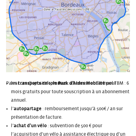
Parmi
les
transports en commun
ces dispositifs
,
le Pack d’Aides Mobilité
: abonnement annuel TBM : 6
pour :
mois gratuits pour toute souscription à un abonnement
annuel.
l’
autopartage
: remboursement jusqu’à 500€ / an sur
présentation de facture.
l’
achat d’un vélo
: subvention de 500 € pour
l’acquisition d’un vélo à assistance électrique ou d’un