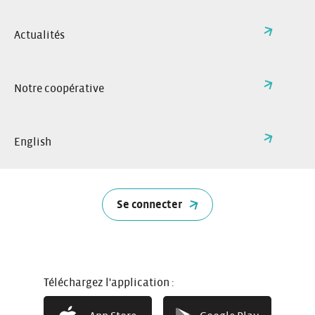
Actualités
Notre coopérative
English
5 portes
Se connecter
7 places ou un très grand coffre selon
les besoins
Exemples : Citroën C4 Spacetourer…
Téléchargez l'application :