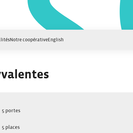
lités
Notre coopérative
English
yvalentes
5 portes
5 places