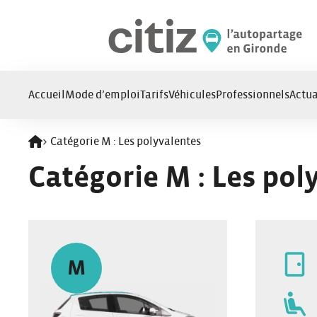
Panneau de gestion des cookies
Accueil
Mode d’emploi
Tarifs
Véhicules
Professionnels
Actua
>
Catégorie M : Les polyvalentes
Retour à l'accueil
Catégorie M : Les pol
M