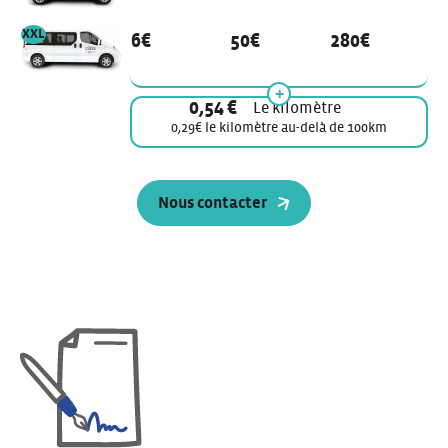
véhicule de modèle
XXL
6€
50€
280€
0,54 €
Le kilomètre
0,29€ le kilomètre au-delà de 100km
Nous contacter