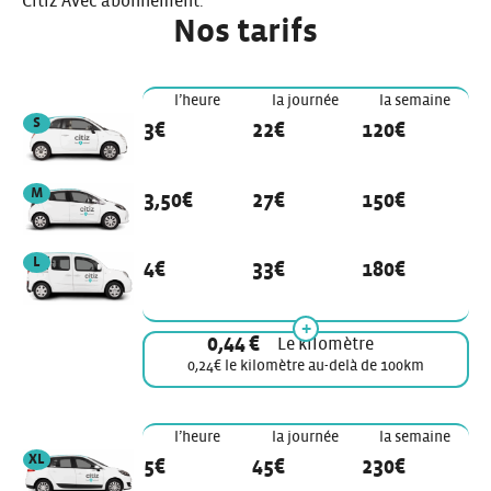
Citiz Avec abonnement.
Nos tarifs
Nos tarifs
l’heure
la journée
la semaine
véhicule de modèle
S
3€
22€
120€
véhicule de modèle
M
3,50€
27€
150€
véhicule de modèle
L
4€
33€
180€
0,44 €
Le kilomètre
0,24€ le kilomètre au-delà de 100km
Nos tarifs
l’heure
la journée
la semaine
véhicule de modèle
XL
5€
45€
230€