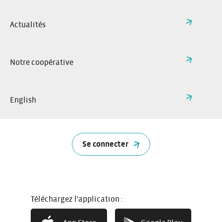
mois chez TBM et Citiz.
Comment bénéficier de la formule
Actualités
combinée TBM + Citiz ?
1. Vous n’êtes inscrit·e à aucun des services ou
uniquement à TBM
Notre coopérative
Inscrivez-vous à Citiz, puis contactez-nous à l’issue de
votre offre découverte.
Une attestation vous sera ensuite fournie afin de finaliser
les démarches dans une agence commerciale TBM.
English
2. Vous avez déjà un contrat Citiz
Demandez votre attestation à notre équipe par téléphone,
e-mail, ou en passant directement à nos locaux.
Se connecter
Téléchargez l'application :