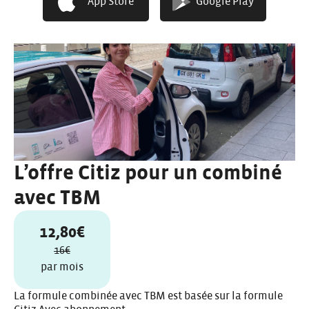
App Store
Google Play
L’offre Citiz pour un combiné
avec TBM
12,80€
16€
par mois
La formule combinée avec TBM est basée sur la formule