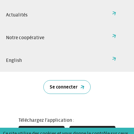
tous un service de véhicules en libre-service proche de
chez vous
Actualités
05 56 31 10 66
Téléphone:
gironde@citiz.fr
Adresse e-mail:
Notre coopérative
Facebook:
Instagram:
Linkedin:
App Store
Google Play
English
Réseau national
Citiz Gironde
Se connecter
FAQ
Les stations de Citiz en Gironde
Changer de région
Devenir sociétaire
L’assurance Citiz
Devenir ambassadeur
Téléchargez l'application :
Recrutement
Ce site utilise des cookies et vous donne le contrôle sur ceux