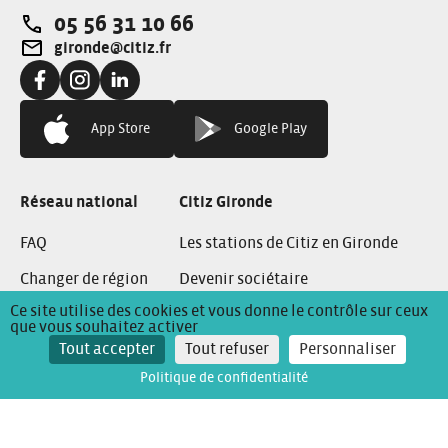
05 56 31 10 66
Téléphone:
gironde@citiz.fr
Adresse e-mail:
Facebook:
Instagram:
Linkedin:
App Store
Google Play
Réseau national
Citiz Gironde
FAQ
Les stations de Citiz en Gironde
Changer de région
Devenir sociétaire
Ce site utilise des cookies et vous donne le contrôle sur ceux
L’assurance Citiz
Devenir ambassadeur
que vous souhaitez activer
Tout accepter
Tout refuser
Personnaliser
Recrutement
Politique de confidentialité
Conditions Générales de Location
Mentions Légales
Politique de confidentialité