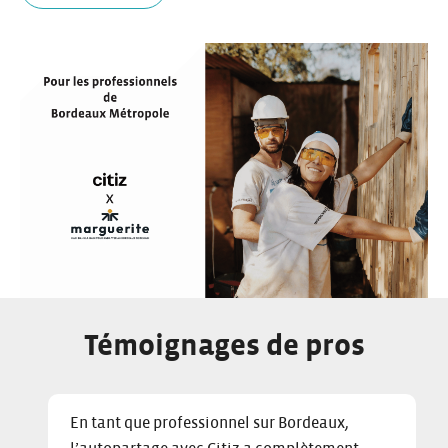
Témoignages de pros
C
D
E
En tant que professionnel sur Bordeaux,
l
i
n