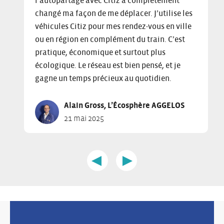
l’autopartage avec Citiz a complètement
i
s
d
changé ma façon de me déplacer. J’utilise les
c
p
o
k
l
f
véhicules Citiz pour mes rendez-vous en ville
t
a
s
ou en région en complément du train. C’est
o
y
l
pratique, économique et surtout plus
s
i
i
écologique. Le réseau est bien pensé, et je
k
n
d
gagne un temps précieux au quotidien.
i
g
e
p
s
r
Alain Gross, L’Écosphère AGGELOS
s
l
c
21 mai 2025
l
i
a
i
d
r
d
e
o
e
1
u
r
o
s
c
f
e
a
6
l
r
o