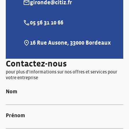
gironde@citiz.fr
u
E-mail :
s
e
05 56 31 10 66
l
Téléphone :
16 Rue Ausone, 33000 Bordeaux
Adresse :
Contactez-nous
pour plus d’informations sur nos offres et services pour
votre entreprise
Nom
Prénom